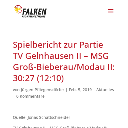
Spielbericht zur Partie
TV Gelnhausen II – MSG
Groß-Bieberau/Modau II:
30:27 (12:10)
von
Jürgen Pfliegensdörfer
|
Feb. 5, 2019
|
Aktuelles
|
0 Kommentare
Quelle: Jonas Schattschneider
TV Gelnhausen II – MSG Groß-Bieberau/Modau II: