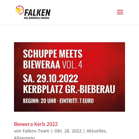
Biewera Kerb 2022
von
Falken-Team
|
Okt. 28, 2022
|
Aktuelles
,
Allgemein